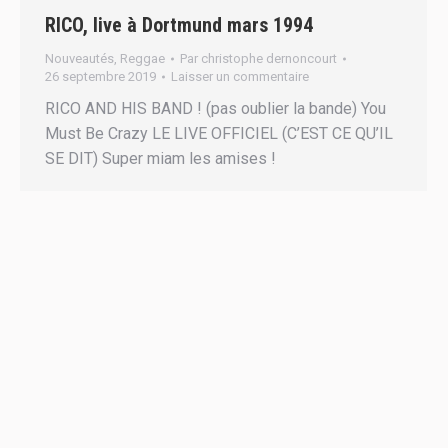
RICO, live à Dortmund mars 1994
Nouveautés
,
Reggae
Par
christophe dernoncourt
26 septembre 2019
Laisser un commentaire
RICO AND HIS BAND ! (pas oublier la bande) You
Must Be Crazy LE LIVE OFFICIEL (C’EST CE QU’IL
SE DIT) Super miam les amises !