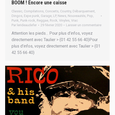
BOOM ! Encore une caisse
Classic
,
Compilations
,
Concerts
,
Country
,
Débarquement
,
Dingos
,
Expe punk
,
Garage
,
LP
,
News
,
Nouveautés
,
Pop
,
Punk
,
Punk-rock
,
Reggae
,
Rock
,
Vinyles
,
Vrac
Par
lerideaudefer
29 février 2020
Laisser un commentaire
Attention les pieds… Pour plus d’infos, voyez
directement avec Taulier > (01 42 55 66 40)Pour
plus d’infos, voyez directement avec Taulier > (01
42 55 66 40)