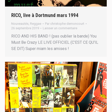
RICO, live à Dortmund mars 1994
Nouveautés
,
Reggae
Par
christophe dernoncourt
26 septembre 2019
Laisser un commentaire
RICO AND HIS BAND ! (pas oublier la bande) You
Must Be Crazy LE LIVE OFFICIEL (C’EST CE QU’IL
SE DIT) Super miam les amises !