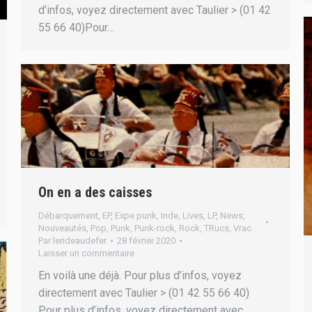
d’infos, voyez directement avec Taulier > (01 42
55 66 40)Pour…
On en a des caisses
Débarquement
,
EP
,
Expe punk
,
Inde
,
Lives
,
LP
,
News
,
Nouveautés
,
Pop
,
Punk
,
Punk-rock
,
Rock
,
TRucs
,
Vrac
Par
lerideaudefer
28 février 2020
Laisser un commentaire
En voilà une déjà. Pour plus d’infos, voyez
directement avec Taulier > (01 42 55 66 40)
Pour plus d’infos, voyez directement avec