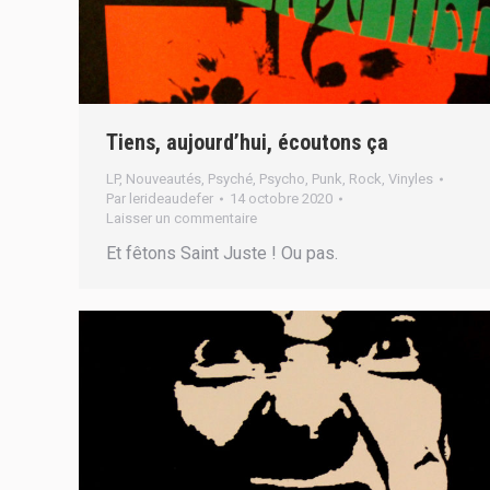
Tiens, aujourd’hui, écoutons ça
LP
,
Nouveautés
,
Psyché
,
Psycho
,
Punk
,
Rock
,
Vinyles
Par
lerideaudefer
14 octobre 2020
Laisser un commentaire
Et fêtons Saint Juste ! Ou pas.