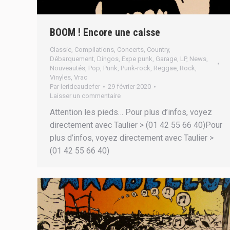
BOOM ! Encore une caisse
Classic
,
Compilations
,
Concerts
,
Country
,
Débarquement
,
Dingos
,
Expe punk
,
Garage
,
LP
,
News
,
Nouveautés
,
Pop
,
Punk
,
Punk-rock
,
Reggae
,
Rock
,
Vinyles
,
Vrac
Par
lerideaudefer
29 février 2020
Laisser un commentaire
Attention les pieds… Pour plus d’infos, voyez
directement avec Taulier > (01 42 55 66 40)Pour
plus d’infos, voyez directement avec Taulier >
(01 42 55 66 40)