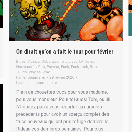
On dirait qu’on a fait le tour pour février
Blues
,
Classic
,
Débarquement
,
Lives
,
LP
,
News
,
Nouveautés
,
Pop
,
Psycho
,
Punk
,
Punk-rock
,
Rock
,
TRucs
,
Vinyles
,
Vrac
Par
lerideaudefer
29 février 2020
Laisser un commentaire
Plein de chouettes trucs pour vous madame,
pour vous monsieur. Pour toi aussi Tobi, ouiiiii !
N’hésitez pas à vous reporter aux articles
précédents pour avoir un aperçu complet des
trucs nouveaux qui ont pris refuge derrière le
Rideau ces dernières semaines. Pour plus