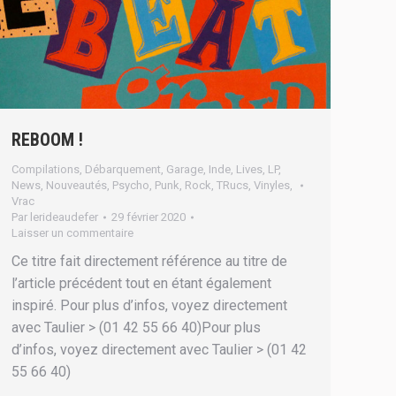
REBOOM !
Compilations
,
Débarquement
,
Garage
,
Inde
,
Lives
,
LP
,
News
,
Nouveautés
,
Psycho
,
Punk
,
Rock
,
TRucs
,
Vinyles
,
Vrac
Par
lerideaudefer
29 février 2020
Laisser un commentaire
Ce titre fait directement référence au titre de
l’article précédent tout en étant également
inspiré. Pour plus d’infos, voyez directement
avec Taulier > (01 42 55 66 40)Pour plus
d’infos, voyez directement avec Taulier > (01 42
55 66 40)