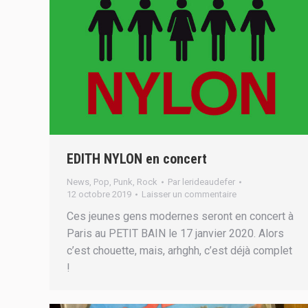
EDITH NYLON en concert
News
,
Pop
,
Punk
,
Rock
Par
lerideaudefer
12 octobre 2019
Laisser un commentaire
Ces jeunes gens modernes seront en concert à
Paris au PETIT BAIN le 17 janvier 2020. Alors
c’est chouette, mais, arhghh, c’est déjà complet
!