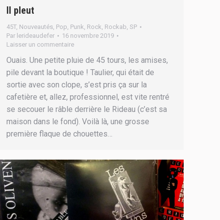
Il pleut
45T
,
Nouveautés
,
Pop
,
Punk
,
Rock
,
Rockab
,
SP
Par
lerideaudefer
16 novembre 2019
Laisser un commentaire
Ouais. Une petite pluie de 45 tours, les amises,
pile devant la boutique ! Taulier, qui était de
sortie avec son clope, s’est pris ça sur la
cafetière et, allez, professionnel, est vite rentré
se secouer le râble derrière le Rideau (c’est sa
maison dans le fond). Voilà là, une grosse
première flaque de chouettes…