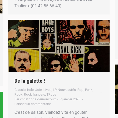
Taulier > (01 42 55 66 40)
De la galette !
Classic
,
Inde
,
Joie
,
Lives
,
LP
,
Nouveautés
,
Pop
,
Punk
,
Rock
,
Rock français
,
TRucs
Par
christophe dernoncourt
7 janvier 2020
Laisser un commentaire
C’est de saison. Viendez vite en goûter