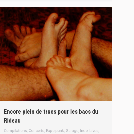
Encore plein de trucs pour les bacs du
Rideau
Compilations
,
Concerts
,
Expe punk
,
Garage
,
Inde
,
Lives
,