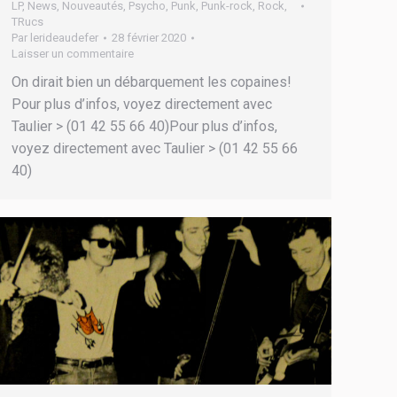
LP
,
News
,
Nouveautés
,
Psycho
,
Punk
,
Punk-rock
,
Rock
,
TRucs
Par
lerideaudefer
28 février 2020
Laisser un commentaire
On dirait bien un débarquement les copaines!
Pour plus d’infos, voyez directement avec
Taulier > (01 42 55 66 40)Pour plus d’infos,
voyez directement avec Taulier > (01 42 55 66
40)