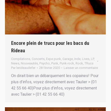
Encore plein de trucs pour les bacs du
Rideau
Compilations
,
Concerts
,
Expe punk
,
Garage
,
Inde
,
Lives
,
LP
,
News
,
Nouveautés
,
Psycho
,
Punk
,
Punk-rock
,
Rock
,
TRucs
Par
lerideaudefer
28 février 2020
Laisser un commentaire
On dirait bien un débarquement les copaines! Pour
plus d’infos, voyez directement avec Taulier > (01
42 55 66 40)Pour plus d’infos, voyez directement
avec Taulier > (01 42 55 66 40)