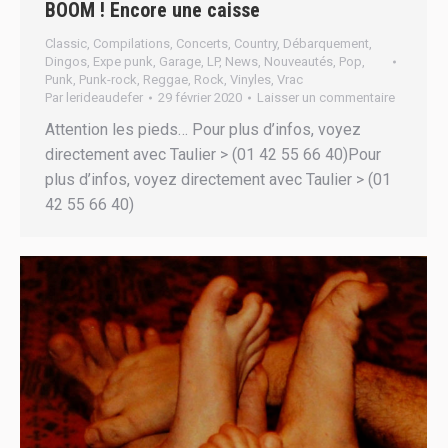
BOOM ! Encore une caisse
Classic
,
Compilations
,
Concerts
,
Country
,
Débarquement
,
Dingos
,
Expe punk
,
Garage
,
LP
,
News
,
Nouveautés
,
Pop
,
Punk
,
Punk-rock
,
Reggae
,
Rock
,
Vinyles
,
Vrac
Par
lerideaudefer
29 février 2020
Laisser un commentaire
Attention les pieds… Pour plus d’infos, voyez
directement avec Taulier > (01 42 55 66 40)Pour
plus d’infos, voyez directement avec Taulier > (01
42 55 66 40)