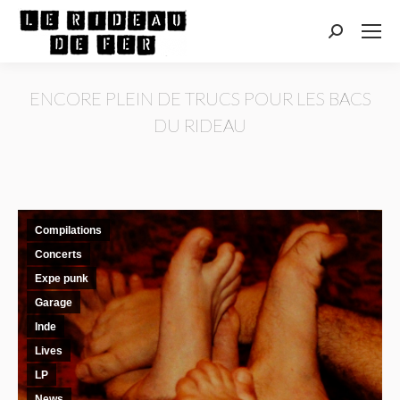
Recherche
:
ENCORE PLEIN DE TRUCS POUR LES BACS
DU RIDEAU
Vous êtes ici :
Compilations
Concerts
Expe punk
Garage
Inde
Lives
LP
News