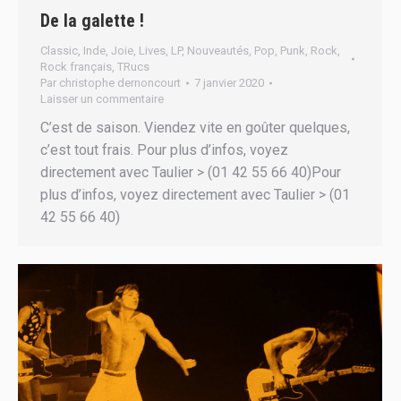
De la galette !
Classic
,
Inde
,
Joie
,
Lives
,
LP
,
Nouveautés
,
Pop
,
Punk
,
Rock
,
Rock français
,
TRucs
Par
christophe dernoncourt
7 janvier 2020
Laisser un commentaire
C’est de saison. Viendez vite en goûter quelques,
c’est tout frais. Pour plus d’infos, voyez
directement avec Taulier > (01 42 55 66 40)Pour
plus d’infos, voyez directement avec Taulier > (01
42 55 66 40)