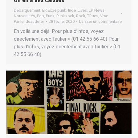
On en a des caisses
Débarquement
,
EP
,
Expe punk
,
Inde
,
Lives
,
LP
,
News
,
Nouveautés
,
Pop
,
Punk
,
Punk-rock
,
Rock
,
TRucs
,
Vrac
Par
lerideaudefer
28 février 2020
Laisser un commentaire
En voilà une déjà. Pour plus d’infos, voyez
directement avec Taulier > (01 42 55 66 40) Pour
plus d’infos, voyez directement avec Taulier > (01
42 55 66 40)