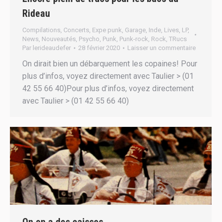
Rideau
Compilations
,
Concerts
,
Expe punk
,
Garage
,
Inde
,
Lives
,
LP
,
News
,
Nouveautés
,
Psycho
,
Punk
,
Punk-rock
,
Rock
,
TRucs
Par
lerideaudefer
28 février 2020
Laisser un commentaire
On dirait bien un débarquement les copaines! Pour
plus d’infos, voyez directement avec Taulier > (01
42 55 66 40)Pour plus d’infos, voyez directement
avec Taulier > (01 42 55 66 40)