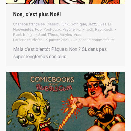
Non, c’est plus Noël
Chanson française
,
Classic
,
Funk
,
Gothique
,
Jazz
,
Lives
,
LP
,
Nouveautés
,
Pop
,
Post-punk
,
Psyché
,
Punk-rock
,
Rap
,
Rock
,
Rock français
,
Soul
,
TRucs
,
Vinyles
,
Vrac
Par
lerideaudefer
9 janvier 2021
Laisser un commentaire
Mais c’est bientôt Pâques. Non ? Si, dans pas
super longtemps non plus.