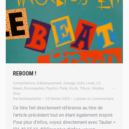
REBOOM !
Compilations
,
Débarquement
,
Garage
,
Inde
,
Lives
,
LP
,
News
,
Nouveautés
,
Psycho
,
Punk
,
Rock
,
TRucs
,
Vinyles
,
Vrac
Par
lerideaudefer
29 février 2020
Laisser un commentaire
Ce titre fait directement référence au titre de
l’article précédent tout en étant également inspiré.
Pour plus d’infos, voyez directement avec Taulier >