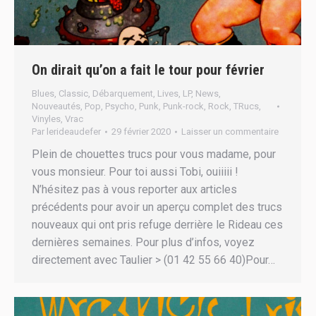
On dirait qu’on a fait le tour pour février
Blues
,
Classic
,
Débarquement
,
Lives
,
LP
,
News
,
Nouveautés
,
Pop
,
Psycho
,
Punk
,
Punk-rock
,
Rock
,
TRucs
,
Vinyles
,
Vrac
Par
lerideaudefer
29 février 2020
Laisser un commentaire
Plein de chouettes trucs pour vous madame, pour
vous monsieur. Pour toi aussi Tobi, ouiiiii !
N’hésitez pas à vous reporter aux articles
précédents pour avoir un aperçu complet des trucs
nouveaux qui ont pris refuge derrière le Rideau ces
dernières semaines. Pour plus d’infos, voyez
directement avec Taulier > (01 42 55 66 40)Pour…