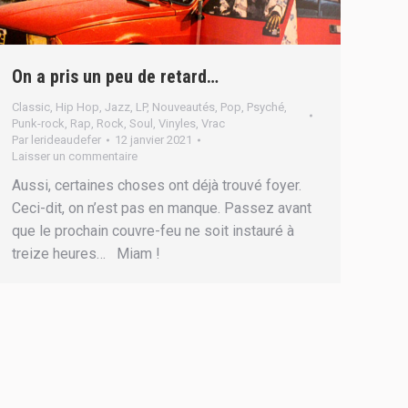
On a pris un peu de retard…
Classic
,
Hip Hop
,
Jazz
,
LP
,
Nouveautés
,
Pop
,
Psyché
,
Punk-rock
,
Rap
,
Rock
,
Soul
,
Vinyles
,
Vrac
Par
lerideaudefer
12 janvier 2021
Laisser un commentaire
Aussi, certaines choses ont déjà trouvé foyer.
Ceci-dit, on n’est pas en manque. Passez avant
que le prochain couvre-feu ne soit instauré à
treize heures… Miam !