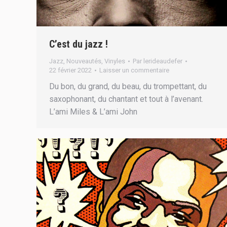
C’est du jazz !
Jazz
,
Nouveautés
,
Vinyles
Par
lerideaudefer
22 février 2022
Laisser un commentaire
Du bon, du grand, du beau, du trompettant, du
saxophonant, du chantant et tout à l’avenant.
L’ami Miles & L’ami John