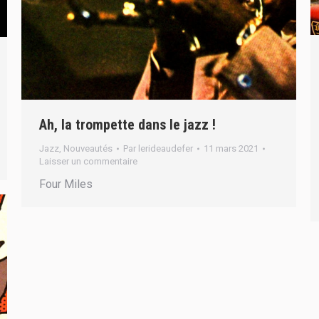
Ah, la trompette dans le jazz !
Jazz
,
Nouveautés
Par
lerideaudefer
11 mars 2021
Laisser un commentaire
Four Miles