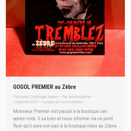
GOGOL PREMIER au Zèbre
Concerts
,
Copinage
,
News
Par
lerideaudefer
14 janvier 2017
Laisser un commentaire
Monsieur Premier est passé à la boutique cet
après-midi. Il va bien et nous informe via ce petit
flyer qu’il sera non pas à la boutique mais au Zèbre