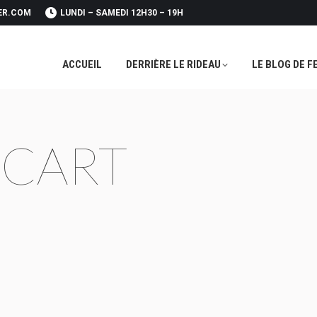
ER.COM
LUNDI – SAMEDI 12H30 – 19H
ACCUEIL
DERRIÈRE LE RIDEAU
LE BLOG DE F
ACCUEIL
DERRIÈRE LE RIDEAU
LE BLOG DE F
 CART