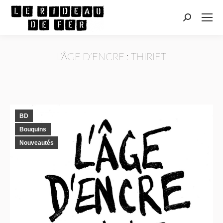
Recherche
:
L’ÂGE D’ENCRE : THIRIET
Vous êtes ici :
BD
Bouquins
Nouveautés