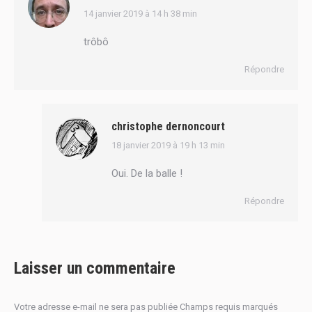
14 janvier 2019 à 14 h 38 min
dit
:
trôbô
Répondre
christophe dernoncourt
18 janvier 2019 à 19 h 13 min
dit
:
Oui. De la balle !
Répondre
Laisser un commentaire
Votre adresse e-mail ne sera pas publiée Champs requis marqués