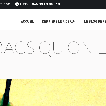
ER.COM
LUNDI – SAMEDI 12H30 – 19H
ACCUEIL
DERRIÈRE LE RIDEAU
LE BLOG DE F
ACCUEIL
DERRIÈRE LE RIDEAU
LE BLOG DE F
 BACS QU’ON 