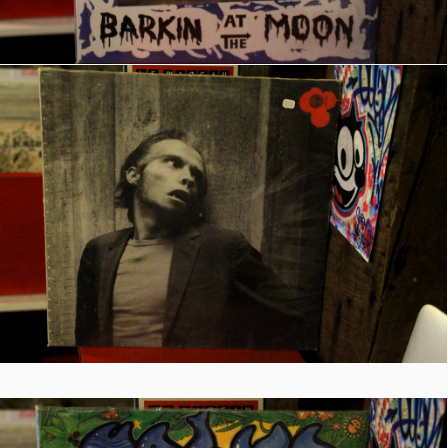
© Le Rideau de fer — Réalisé par
maingauche.com