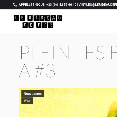
APPELLEZ-NOUS !
+33 (0)1 42 55 66 40
|
VINYLES@LERIDEAUDEF
PLEIN LES
A #3
Nouveautés
Vrac