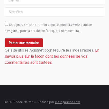
Site Web
Enregistrez mon nom, mon e-mail et mon site Web dans ce
navigateur pour la prochaine fois que je commenterai.
Poster commentaire
Ce site utilise Akismet pour réduire les indésirables.
En
savoir plus sur la façon dont les données de vos
commentaires sont traitées
.
© Le Rideau de fer — Réalisé par
maingauche.com