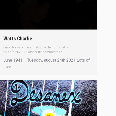
Watts Charlie
Fuck
,
News
Par
christophe dernoncourt
25 août 2021
Laisser un commentaire
June 1941 – Tuesday, august 24th 2021 Lots of
love