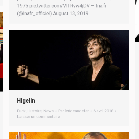
1975 pic.twitter.com/VlTRvw4jDV — Ina.fr
(@Inafr_officiel) August 13, 2019
Higelin
Fuck
,
Histoire
,
News
Par
lerideaudefer
6 avril 2018
Laisser un commentaire