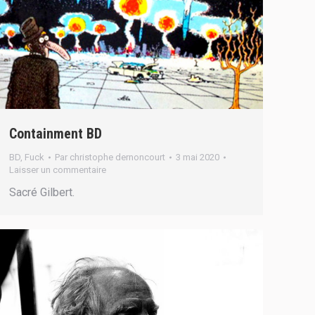
Containment BD
BD
,
Fuck
Par
christophe dernoncourt
3 mai 2020
Laisser un commentaire
Sacré Gilbert.