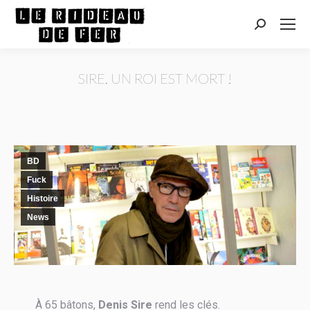
Recherche
:
SIRE. UN ROI EST MORT !
Vous êtes ici :
BD
Fuck
Histoire
News
À 65 bâtons,
Denis Sire
rend les clés.