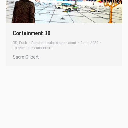
Containment BD
BD
,
Fuck
Par
christophe dernoncourt
3 mai 2020
Laisser un commentaire
Sacré Gilbert.